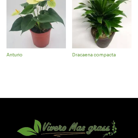
Anturio
Dracaena compacta