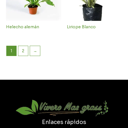
Helecho alemán
Liriope Blanco
1
2
→
Enlaces rápidos