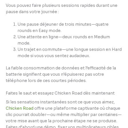
Vous pouvez faire plusieurs sessions rapides durant une
pause dans votre journée :
Une pause déjeuner de trois minutes—quatre
rounds en Easy mode.
Une attente en ligne—deux rounds en Medium
mode.
Un trajet en commute—une longue session en Hard
mode si vous vous sentez audacieux.
La faible consommation de données et l’efficacité de la
batterie signifient que vous n’épuiserez pas votre
téléphone lors de ces courtes périodes.
Faites le saut et essayez Chicken Road dès maintenant
Si les sensations instantanées sont ce que vous aimez,
Chicken Road
offre une plateforme captivante où chaque
clic pourrait doubler—ou même multiplier par centaines—
votre mise avant que la prochaine étape ne se produise.
Faites d’abord une démo, fixez vos multiplicateurs cibles,