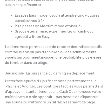
aucun risque financier.
Essayez Easy mode jusqu’à atteindre cinq victoires
consécutives à 2×.
Puis passez en Medium mode et visez 3×.
Si vous êtes à l’aise, expérimentez un cash‑out
agressif à 5× en Easy.
La démo vous permet aussi de repérer des indices subtils
comme le son du pas du chicken ou des scintillements
visuels qui pourraient indiquer une probabilité plus élevée
de tomber dans un piège.
Jeu mobile : La puissance du gaming en déplacement
L’interface épurée du jeu fonctionne parfaitement sur
iPhone et Android. Les contrôles tactiles vous permettent
d’appuyer instantanément sur « Cash Out » lorsque votre
multiplicateur cible apparaît—pas besoin de cliquer sur
une souris ou d’attendre un rafraîchissement de page.