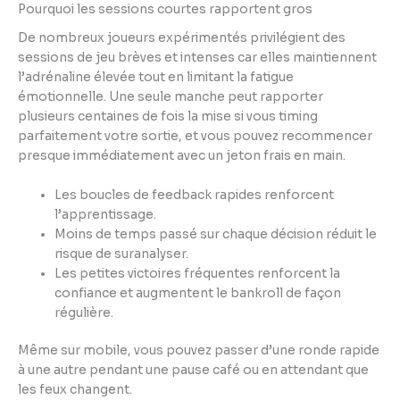
Pourquoi les sessions courtes rapportent gros
De nombreux joueurs expérimentés privilégient des
sessions de jeu brèves et intenses car elles maintiennent
l’adrénaline élevée tout en limitant la fatigue
émotionnelle. Une seule manche peut rapporter
plusieurs centaines de fois la mise si vous timing
parfaitement votre sortie, et vous pouvez recommencer
presque immédiatement avec un jeton frais en main.
Les boucles de feedback rapides renforcent
l’apprentissage.
Moins de temps passé sur chaque décision réduit le
risque de suranalyser.
Les petites victoires fréquentes renforcent la
confiance et augmentent le bankroll de façon
régulière.
Même sur mobile, vous pouvez passer d’une ronde rapide
à une autre pendant une pause café ou en attendant que
les feux changent.