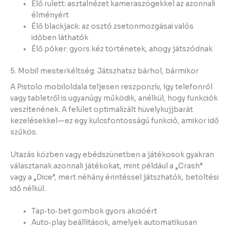
Élő rulett: asztalnézet kameraszögekkel az azonnali
élményért
Élő blackjack: az osztó zsetonmozgásai valós
időben láthatók
Élő póker: gyors kéz történetek, ahogy játszódnak
5. Mobil mesterkéltség: Játszhatsz bárhol, bármikor
A Pistolo mobiloldala teljesen reszponzív, így telefonról
vagy tabletről is ugyanúgy működik, anélkül, hogy funkciók
veszítenének. A felület optimalizált hüvelykujjbarát
kezelésekkel—ez egy kulcsfontosságú funkció, amikor idő
szűkös.
Utazás közben vagy ebédszünetben a játékosok gyakran
választanak azonnali játékokat, mint például a „Crash”
vagy a „Dice”, mert néhány érintéssel játszhatók, betöltési
idő nélkül.
Tap‑to‑bet gombok gyors akcióért
Auto‑play beállítások, amelyek automatikusan