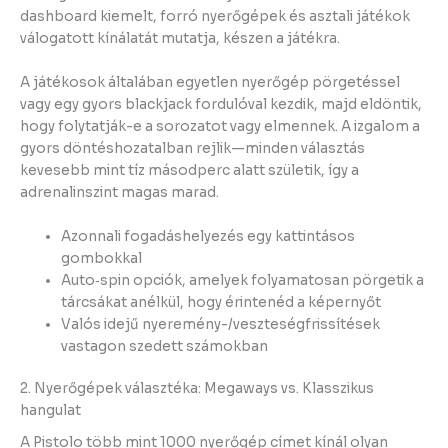
dashboard kiemelt, forró nyerőgépek és asztali játékok
válogatott kínálatát mutatja, készen a játékra.
A játékosok általában egyetlen nyerőgép pörgetéssel
vagy egy gyors blackjack fordulóval kezdik, majd eldöntik,
hogy folytatják-e a sorozatot vagy elmennek. A izgalom a
gyors döntéshozatalban rejlik—minden választás
kevesebb mint tíz másodperc alatt születik, így a
adrenalinszint magas marad.
Azonnali fogadáshelyezés egy kattintásos
gombokkal
Auto‑spin opciók, amelyek folyamatosan pörgetik a
tárcsákat anélkül, hogy érintenéd a képernyőt
Valós idejű nyeremény-/veszteségfrissítések
vastagon szedett számokban
2. Nyerőgépek választéka: Megaways vs. Klasszikus
hangulat
A Pistolo több mint 1000 nyerőgép címet kínál olyan