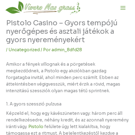
Ir
al
contenido
Pistolo Casino – Gyors tempójú
nyerőgépes és asztali játékok a
gyors nyereményekért
/
Uncategorized
/ Por
admin_8dfd28
Amikor a fények villognak és a pörgetések
megkezdődnek, a Pistolo egy akciókban gazdag
forgatagba invitál, ahol minden perc számít. Ebben az
áttekintésben végigvesszük, miért érzik a rövid, magas
intenzitású szessziók olyan magas tétű sprintnek.
1. A gyors szesszió pulzusa
Képzeld el, hogy egy kávészüneten vagy: három perc áll
rendelkezésedre, néhány kredit, és az azonnali nyeremény
iránti vágy.
Pistolo
felülete úgy lett kialakítva, hogy
támogassa ezt a ritmust. A bejelentkezéstől kezdve a