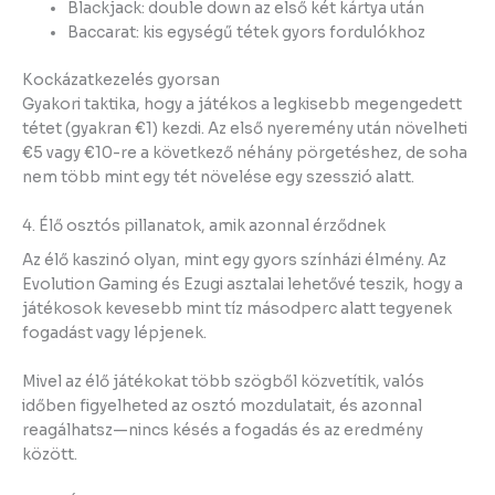
Blackjack: double down az első két kártya után
Baccarat: kis egységű tétek gyors fordulókhoz
Kockázatkezelés gyorsan
Gyakori taktika, hogy a játékos a legkisebb megengedett
tétet (gyakran €1) kezdi. Az első nyeremény után növelheti
€5 vagy €10-re a következő néhány pörgetéshez, de soha
nem több mint egy tét növelése egy szesszió alatt.
4. Élő osztós pillanatok, amik azonnal érződnek
Az élő kaszinó olyan, mint egy gyors színházi élmény. Az
Evolution Gaming és Ezugi asztalai lehetővé teszik, hogy a
játékosok kevesebb mint tíz másodperc alatt tegyenek
fogadást vagy lépjenek.
Mivel az élő játékokat több szögből közvetítik, valós
időben figyelheted az osztó mozdulatait, és azonnal
reagálhatsz—nincs késés a fogadás és az eredmény
között.