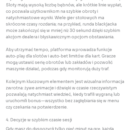
Sloty mają wysoką liczbę bębnów, ale krótkie linie wypłat,
co pozwala użytkownikom na szybkie obroty i
natychmiastowe wyniki. Wiele gier stołowych ma
skrócone czasy rozdania; na przykład, runda blackjacka
może zakończyć się w mniej niż 30 sekund dzięki szybkim
akcjom dealera i błyskawicznym opcjom obstawiania.
Aby utrzymać tempo, platforma wprowadza funkcje
auto‑play dla slotów i auto‑bet limitów dla kart. Gracze
mogą ustawić serię obrotów lub zakładów i pozwolić
maszynie działać, podczas gdy monitorują duży traf.
Kolejnym kluczowym elementem jest wizualna informacja
zwrotna: żywe animacje i dźwięki w czasie rzeczywistym
pozwalają natychmiast wiedzieć, kiedy trafili wygraną lub
uruchomili bonus—wszystko bez zagłębiania się w menu
czy czekania na potwierdzenie.
4. Decyzje w szybkim czasie sesji
Gdy masz do dyspozycji tylko pięć minut na grę, każda