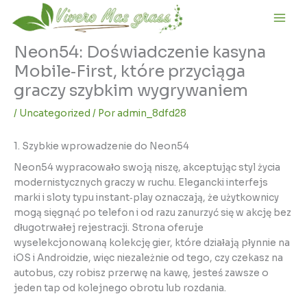
Ir
al
contenido
Neon54: Doświadczenie kasyna
Mobile‑First, które przyciąga
graczy szybkim wygrywaniem
/
Uncategorized
/ Por
admin_8dfd28
1. Szybkie wprowadzenie do Neon54
Neon54 wypracowało swoją niszę, akceptując styl życia
modernistycznych graczy w ruchu. Elegancki interfejs
marki i sloty typu instant‑play oznaczają, że użytkownicy
mogą sięgnąć po telefon i od razu zanurzyć się w akcję bez
długotrwałej rejestracji. Strona oferuje
wyselekcjonowaną kolekcję gier, które działają płynnie na
iOS i Androidzie, więc niezależnie od tego, czy czekasz na
autobus, czy robisz przerwę na kawę, jesteś zawsze o
jeden tap od kolejnego obrotu lub rozdania.