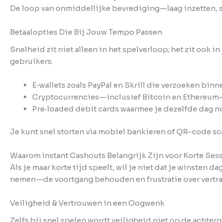
De loop van onmiddellijke bevrediging—laag inzetten, s
Betaalopties Die Bij Jouw Tempo Passen
Snelheid zit niet alleen in het spelverloop; het zit ook
gebruikers:
E‑wallets zoals PayPal en Skrill die verzoeken bin
Cryptocurrencies—inclusief Bitcoin en Ethereum—
Pre‑loaded debit cards waarmee je dezelfde dag n
Je kunt snel storten via mobiel bankieren of QR-code 
Waarom Instant Cashouts Belangrijk Zijn voor Korte Ses
Als je maar korte tijd speelt, wil je niet dat je winsten 
nemen—de voortgang behouden en frustratie over vert
Veiligheid & Vertrouwen in een Oogwenk
Zelfs bij snel spelen wordt veiligheid niet op de acht