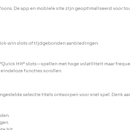
foons. De app en mobiele site zijn geoptimaliseerd voor to
uick‑win slots of tijdgebonden aanbiedingen.
 “Quick Hit” slots—spellen met hoge volatiliteit maar frequ
n eindeloze functies scrollen.
estelde selectie titels ontworpen voor snel spel. Denk aan 
eden.
gen.
te hit.