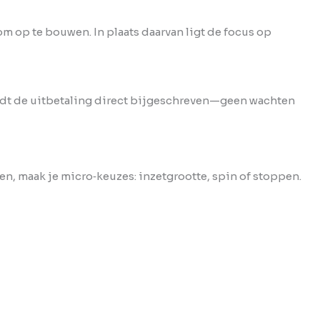
m op te bouwen. In plaats daarvan ligt de focus op
ordt de uitbetaling direct bijgeschreven—geen wachten
n, maak je micro‑keuzes: inzetgrootte, spin of stoppen.