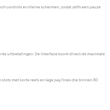
uch controls en kleine schermen, zodat zelfs een pauze
ente uitbetalingen. De interface toont direct de maximale
slots met korte reels en lage pay lines die binnen 30