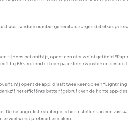
.
testlabs; random number generators zorgen dat elke spin e
n tijdens het ontbijt, opent een nieuw slot getiteld “Rapid 
heeft hij £5 verdiend uit een paar kleine winsten en besluit 
usrit: hij opent de app, draait twee keer op een “Lightnin
s dankzij het efficiënte batterijgebruik van de lichte app‑des
. De belangrijkste strategie is het instellen van een vast a
te veel winst probeert te maken.