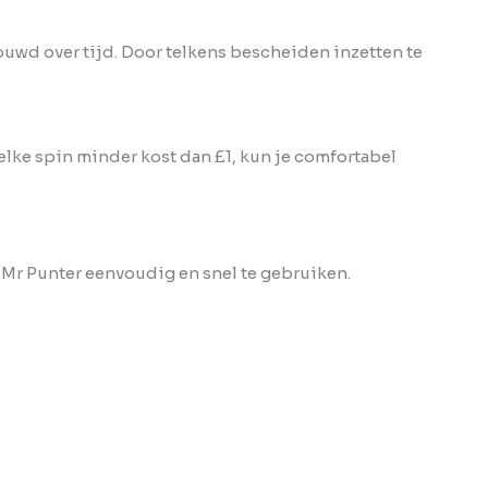
uwd over tijd. Door telkens bescheiden inzetten te
elke spin minder kost dan £1, kun je comfortabel
 Mr Punter eenvoudig en snel te gebruiken.