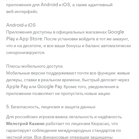
приложения для Android и iOS, а также адаптивный
веб‑интерфейс.
Android и iOS
Приложения доступны в официальных магазинах Google
Play и App Store. После установки войдите в тот же аккаунт,
что и на десктопе, и все ваши бонусы и баланс автоматически
синхронизируются.
Плюсы мобильного доступа
Мобильные версии поддерживают почти все функции: живые
дилеры, ставки в реальном времени, быстрый депозит через
Apple Pay или Google Pay. Кроме того, уведомления в
приложении позволяют не пропустить новые акции.
5. Безопасность, лицензия и защита данных
Для российских игроков важна легальность и надёжность.
Мелстрой Казино
работает по лицензии Кюрасао, что
гарантирует соблюдение международных стандартов по
честной игре. Все финансовые операции защищены