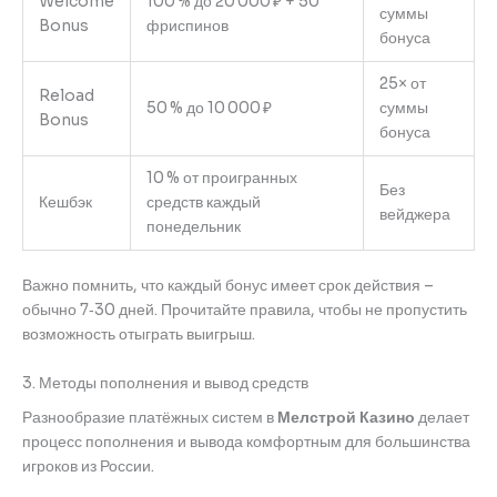
Welcome
100 % до 20 000 ₽ + 50
суммы
Bonus
фриспинов
бонуса
25× от
Reload
50 % до 10 000 ₽
суммы
Bonus
бонуса
10 % от проигранных
Без
Кешбэк
средств каждый
вейджера
понедельник
Важно помнить, что каждый бонус имеет срок действия –
обычно 7‑30 дней. Прочитайте правила, чтобы не пропустить
возможность отыграть выигрыш.
3. Методы пополнения и вывод средств
Разнообразие платёжных систем в
Мелстрой Казино
делает
процесс пополнения и вывода комфортным для большинства
игроков из России.