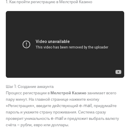
1. Как пройти регистрацию в Мелстрой Казино
Шаг 1: Создание аккаунта
Процесс регистрации в
Мелстрой Казино
занимает всего
пару минут. На главной странице нажмите кнопку
«Регистрация», введите действующий e‑mail, придумайте
пароль и укажите страну проживания. Система сразу
проверит уникальность e‑mail и предложит выбрать валюту
счёта – рубли, евро или доллары.