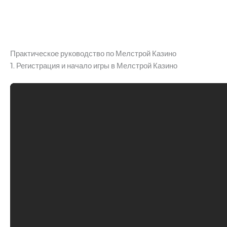
Практическое руководство по Мелстрой Казино
1. Регистрация и начало игры в Мелстрой Казино