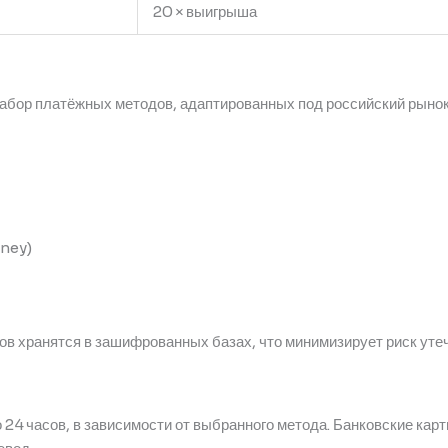
20 × выигрыша
набор платёжных методов, адаптированных под российский рынок
oney)
в хранятся в зашифрованных базах, что минимизирует риск уте
24 часов, в зависимости от выбранного метода. Банковские карт