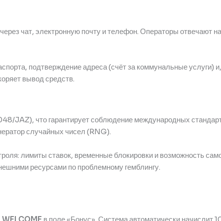
ерез чат, электронную почту и телефон. Операторы отвечают н
спорта, подтверждение адреса (счёт за коммунальные услуги) и,
коряет вывод средств.
48/JAZ), что гарантирует соблюдение международных стандарт
нератор случайных чисел (RNG).
роля: лимиты ставок, временные блокировки и возможность само
внешними ресурсами по проблемному гемблингу.
д
WELCOME
в поле «Бонус». Система автоматически начислит 1