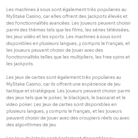
Les machines à sous sont également très populaires au
MyStake Casino, car elles offrent des jackpots élevés et
des fonctionnalités avancées. Les joueurs peuvent choisir
parmi des thèmes tels que les films, les séries télévisées,
les jeux vidéo et les sports. Les machines à sous sont
disponibles en plusieurs langues, y compris le français, et
les joueurs peuvent choisir de jouer avec des
fonctionnalités telles que les multipliers, les free spins et
les jackpots.
Les jeux de cartes sont également très populaires au
MyStake Casino, car ils offrent une expérience de jeu
tactique et stratégique. Les joueurs peuvent choisir parmi
des jeux tels que le poker, le blackjack, le baccarat et le
video poker. Les jeux de cartes sont disponibles en
plusieurs langues, y compris le français, et les joueurs
peuvent choisir de jouer avec des croupiers réels ou avec
des algorithmes de jeu.