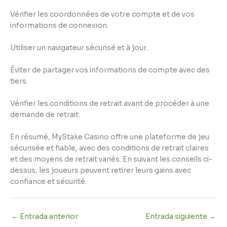
Vérifier les coordonnées de votre compte et de vos
informations de connexion.
Utiliser un navigateur sécurisé et à jour.
Éviter de partager vos informations de compte avec des
tiers.
Vérifier les conditions de retrait avant de procéder à une
demande de retrait.
En résumé, MyStake Casino offre une plateforme de jeu
sécurisée et fiable, avec des conditions de retrait claires
et des moyens de retrait variés. En suivant les conseils ci-
dessus, les joueurs peuvent retirer leurs gains avec
confiance et sécurité.
←
Entrada anterior
Entrada siguiente
→