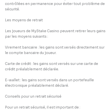
contrôlées en permanence pour éviter tout problème de
sécurité.
Les moyens de retrait
Les joueurs de MyStake Casino peuvent retirer leurs gains
par les moyens suivants :
Virement bancaire : les gains sont versés directement sur
le compte bancaire du joueur.
Carte de crédit : les gains sont versés sur une carte de
crédit préalablement déclarée.
E-wallet : les gains sont versés dans un portefeuille
électronique préalablement déclaré.
Conseils pour un retrait sécurisé
Pour un retrait sécurisé, il est important de :