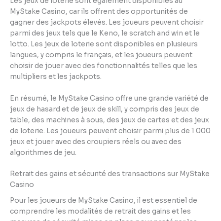
Les jeux de loterie sont également disponibles au
MyStake Casino, car ils offrent des opportunités de
gagner des jackpots élevés. Les joueurs peuvent choisir
parmi des jeux tels que le Keno, le scratch and win et le
lotto. Les jeux de loterie sont disponibles en plusieurs
langues, y compris le français, et les joueurs peuvent
choisir de jouer avec des fonctionnalités telles que les
multipliers et les jackpots.
En résumé, le MyStake Casino offre une grande variété de
jeux de hasard et de jeux de skill, y compris des jeux de
table, des machines à sous, des jeux de cartes et des jeux
de loterie. Les joueurs peuvent choisir parmi plus de 1 000
jeux et jouer avec des croupiers réels ou avec des
algorithmes de jeu.
Retrait des gains et sécurité des transactions sur MyStake
Casino
Pour les joueurs de MyStake Casino, il est essentiel de
comprendre les modalités de retrait des gains et les