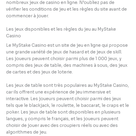
nombreux jeux de casino en ligne. N’oubliez pas de
vérifier les conditions de jeu et les règles du site avant de
commencer à jouer.
Les jeux disponibles et les règles du jeu au MyStake
Casino
Le MyStake Casino est un site de jeu en ligne qui propose
une grande variété de jeux de hasard et de jeux de skill.
Les joueurs peuvent choisir parmi plus de 1 000 jeux, y
compris des jeux de table, des machines à sous, des jeux
de cartes et des jeux de loterie.
Les jeux de table sont très populaires au MyStake Casino,
car ils offrent une expérience de jeu immersive et
interactive. Les joueurs peuvent choisir parmi des jeux
tels que le blackjack, le roulette, le baccarat, le craps et le
poker. Les jeux de table sont disponibles en plusieurs
langues, y compris le français, et les joueurs peuvent
choisir de jouer avec des croupiers réels ou avec des
algorithmes de jeu.