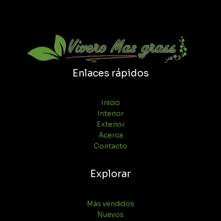
Enlaces rápidos
Inicio
Interior
Exterior
Acerca
Contacto
Explorar
Más vendidos
Nuevos