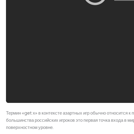
Термин «get x» в контексте азартных игр обычно относится к 
большинства российских игроков это первая точка входа в ми
поверхностном уровне.