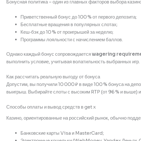
Бонусная политика – один из главных факторов выбора казино.
Приветственный бонус до 100 % от первого депозита;
Бесплатные вращения в популярных слотах;
Кеш‑бэк до 10 % от проигрышей за неделю;
Программы лояльности с начислением баллов.
Однако каждый бонус сопровождается
wagering requirem
выполнить условие, учитывая волатильность выбранных игр.
Как рассчитать реальную выгоду от бонуса
Допустим, вы получили 10 000 ₽ в виде 100 % бонуса на де
выигрыш. Выбирайте слоты с высоким RTP (от 96 % и выше) и
Способы оплаты и вывод средств в get x
Казино, ориентированные на российский рынок, обычно под
Банковские карты Visa и MasterCard;
Электронные кошельки (WebMoney, Yandex.Деньги, Q