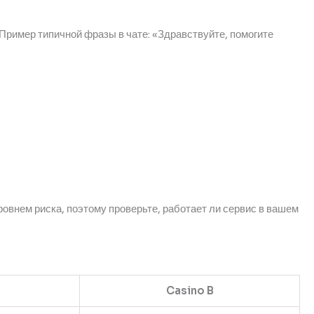
Пример типичной фразы в чате: «Здравствуйте, помогите
овнем риска, поэтому проверьте, работает ли сервис в вашем
Casino B