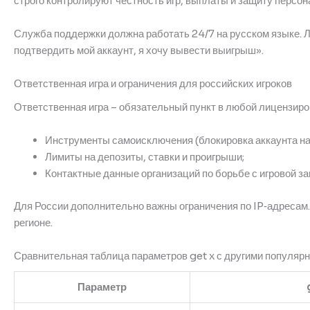
строго контролируют честность игр, выплаты и защиту персо
Служба поддержки должна работать 24/7 на русском языке. Л
подтвердить мой аккаунт, я хочу вывести выигрыш».
Ответственная игра и ограничения для российских игроков
Ответственная игра – обязательный пункт в любой лицензир
Инструменты самоисключения (блокировка аккаунта на
Лимиты на депозиты, ставки и проигрыши;
Контактные данные организаций по борьбе с игровой з
Для России дополнительно важны ограничения по IP‑адресам. 
регионе.
Сравнительная таблица параметров get x с другими популяр
Параметр