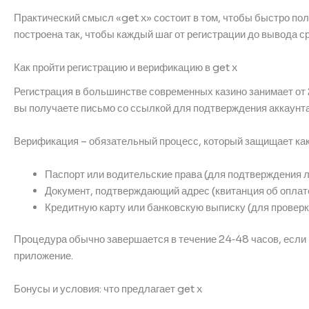
Практический смысл «get x» состоит в том, чтобы быстро по
построена так, чтобы каждый шаг от регистрации до вывода с
Как пройти регистрацию и верификацию в get x
Регистрация в большинстве современных казино занимает от 2
вы получаете письмо со ссылкой для подтверждения аккаунта
Верификация – обязательный процесс, который защищает как и
Паспорт или водительские права (для подтверждения л
Документ, подтверждающий адрес (квитанция об оплат
Кредитную карту или банковскую выписку (для проверк
Процедура обычно завершается в течение 24‑48 часов, если 
приложение.
Бонусы и условия: что предлагает get x