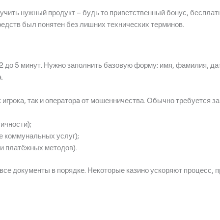
лучить нужный продукт – будь то приветственный бонус, беспла
редств был понятен без лишних технических терминов.
 до 5 минут. Нужно заполнить базовую форму: имя, фамилия, да
.
грока, так и операторa от мошенничества. Обычно требуется заг
ичности);
е коммунальных услуг);
и платёжных методов).
все документы в порядке. Некоторые казино ускоряют процесс, 