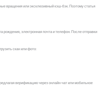
тные вращения или эксклюзивный кэш‑бэк. Поэтому статья
та рождения, электронная почта и телефон. После отправки
рузить скан или фото:
предлагая верификацию через онлайн‑чат или мобильное