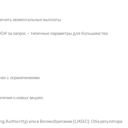
еспечить моментальные выплаты.
0 ₽ за запрос – типичные параметры для большинства
нах с ограничениями.
ления о новых акциях.
ing Authority) или в Великобритании (UKGC). Оба регулятора