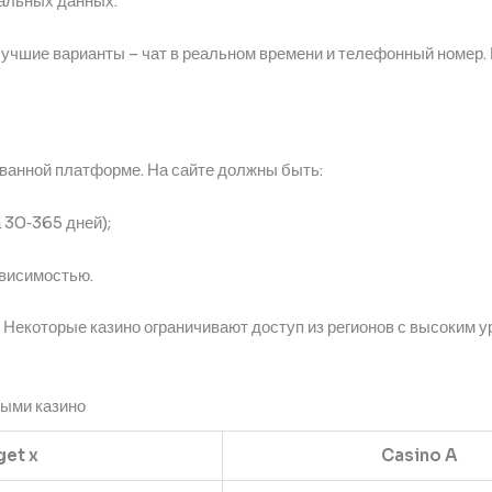
нальных данных.
учшие варианты – чат в реальном времени и телефонный номер. 
ованной платформе. На сайте должны быть:
 30‑365 дней);
ависимостью.
Некоторые казино ограничивают доступ из регионов с высоким ур
ными казино
get x
Casino A