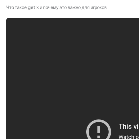
Что такое get x и почему это важно для игроков