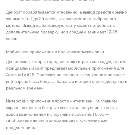
Депозит обрабатывается мгновенно, а вывод средств обычно
занимает от 1 до 24 часов, в зависимости от выбранного
метода. Вывод на банковскую карту может потребовать
дополнительную проверку, но в среднем занимает 12‑18
часов.
Мобильное приложение и пользовательский опыт
Для игроков, которые предпочитают играть «на ходу», гет икс
официальный сайт предлагает мобильные приложения для
Android и iOS. Приложение полностью синхронизировано с
веб‑версией: все бонусы, баланс и история ставок доступны в
реальном времени.
Интерфейс приложения прост и интуитивен. На главном
экране находятся быстрые ссылки на популярные слоты,
живой казино‑дележ и спортивные события. Плюс —
push‑уведомления о новых акциях и эксклюзивных
предложениях.