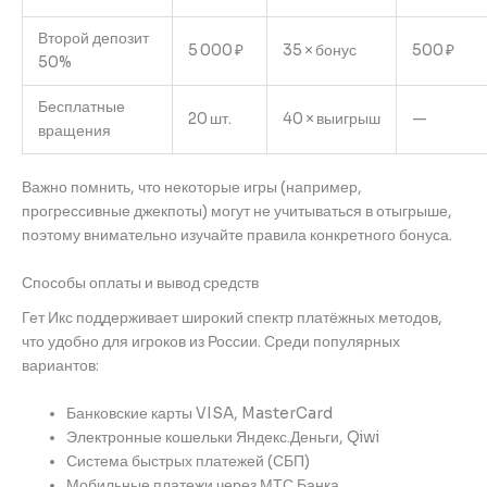
Второй депозит
5 000 ₽
35 × бонус
500 ₽
50%
Бесплатные
20 шт.
40 × выигрыш
—
вращения
Важно помнить, что некоторые игры (например,
прогрессивные джекпоты) могут не учитываться в отыгрыше,
поэтому внимательно изучайте правила конкретного бонуса.
Способы оплаты и вывод средств
Гет Икс поддерживает широкий спектр платёжных методов,
что удобно для игроков из России. Среди популярных
вариантов:
Банковские карты VISA, MasterCard
Электронные кошельки Яндекс.Деньги, Qiwi
Система быстрых платежей (СБП)
Мобильные платежи через МТС Банка