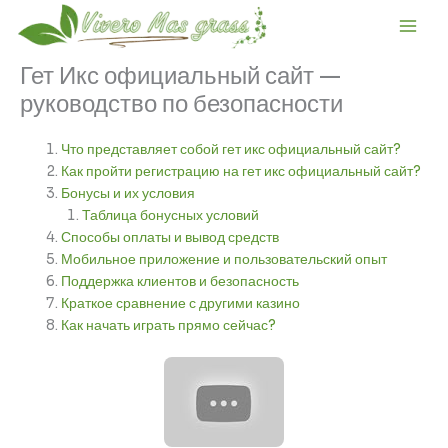
Ir
al
contenido
Гет Икс официальный сайт —
руководство по безопасности
Что представляет собой гет икс официальный сайт?
Как пройти регистрацию на гет икс официальный сайт?
Бонусы и их условия
Таблица бонусных условий
Способы оплаты и вывод средств
Мобильное приложение и пользовательский опыт
Поддержка клиентов и безопасность
Краткое сравнение с другими казино
Как начать играть прямо сейчас?