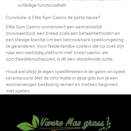
volledige functionaliteit.
Conclusie: is Elite Spin Casino de juiste keuze?
Elite Spin Casino combineert een aantrekkelijk
bonusaanbod, een breed scala aan betaalmethoden en
een stevige licentie om een betrouwbare speelomgeving
te garanderen. Voor Nederlandse spelers die op zoek zijn
naar een veelzijdig platform met zowel casino‑ als
sportweddenschappen, is dit een uitstekende optie.
Houd wel altijd je eigen speellimieten in de gaten en speel
verantwoord. Met de informatie in deze gids kun je een
weloverwogen beslissing nemen en meteen beginnen
met spelen.