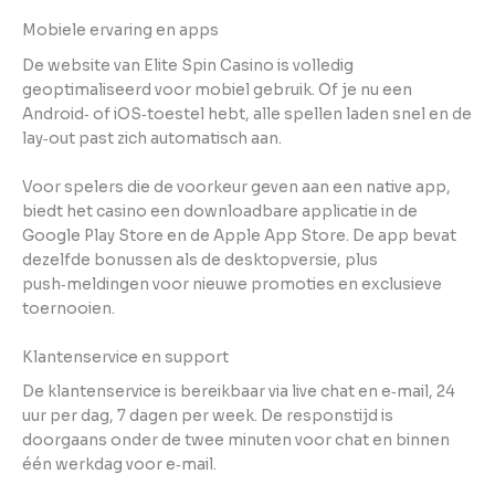
Mobiele ervaring en apps
De website van Elite Spin Casino is volledig
geoptimaliseerd voor mobiel gebruik. Of je nu een
Android‑ of iOS‑toestel hebt, alle spellen laden snel en de
lay‑out past zich automatisch aan.
Voor spelers die de voorkeur geven aan een native app,
biedt het casino een downloadbare applicatie in de
Google Play Store en de Apple App Store. De app bevat
dezelfde bonussen als de desktopversie, plus
push‑meldingen voor nieuwe promoties en exclusieve
toernooien.
Klantenservice en support
De klantenservice is bereikbaar via live chat en e‑mail, 24
uur per dag, 7 dagen per week. De responstijd is
doorgaans onder de twee minuten voor chat en binnen
één werkdag voor e‑mail.