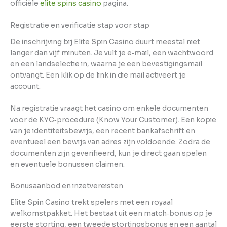
officiële
elite spins casino
pagina.
Registratie en verificatie stap voor stap
De inschrijving bij Elite Spin Casino duurt meestal niet
langer dan vijf minuten. Je vult je e‑mail, een wachtwoord
en een landselectie in, waarna je een bevestigingsmail
ontvangt. Een klik op de link in die mail activeert je
account.
Na registratie vraagt het casino om enkele documenten
voor de KYC‑procedure (Know Your Customer). Een kopie
van je identiteitsbewijs, een recent bankafschrift en
eventueel een bewijs van adres zijn voldoende. Zodra de
documenten zijn geverifieerd, kun je direct gaan spelen
en eventuele bonussen claimen.
Bonusaanbod en inzetvereisten
Elite Spin Casino trekt spelers met een royaal
welkomstpakket. Het bestaat uit een match‑bonus op je
eerste storting, een tweede stortingsbonus en een aantal