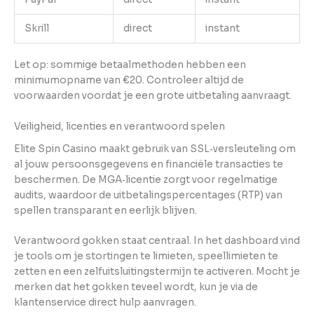
Skrill
direct
instant
Let op: sommige betaalmethoden hebben een
minimumopname van €20. Controleer altijd de
voorwaarden voordat je een grote uitbetaling aanvraagt.
Veiligheid, licenties en verantwoord spelen
Elite Spin Casino maakt gebruik van SSL‑versleuteling om
al jouw persoonsgegevens en financiële transacties te
beschermen. De MGA‑licentie zorgt voor regelmatige
audits, waardoor de uitbetalingspercentages (RTP) van
spellen transparant en eerlijk blijven.
Verantwoord gokken staat centraal. In het dashboard vind
je tools om je stortingen te limieten, speellimieten te
zetten en een zelfuitsluitingstermijn te activeren. Mocht je
merken dat het gokken teveel wordt, kun je via de
klantenservice direct hulp aanvragen.