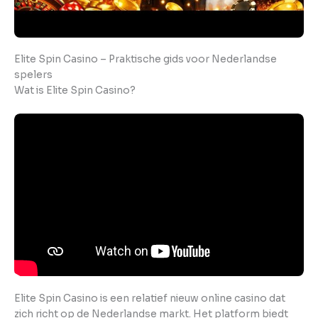
Elite Spin Casino – Praktische gids voor Nederlandse
spelers
Wat is Elite Spin Casino?
Elite Spin Casino is een relatief nieuw online casino dat
zich richt op de Nederlandse markt. Het platform biedt