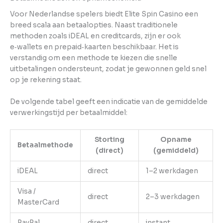
Voor Nederlandse spelers biedt Elite Spin Casino een
breed scala aan betaalopties. Naast traditionele
methoden zoals iDEAL en creditcards, zijn er ook
e‑wallets en prepaid‑kaarten beschikbaar. Het is
verstandig om een methode te kiezen die snelle
uitbetalingen ondersteunt, zodat je gewonnen geld snel
op je rekening staat.
De volgende tabel geeft een indicatie van de gemiddelde
verwerkingstijd per betaalmiddel:
Storting
Opname
Betaalmethode
(direct)
(gemiddeld)
iDEAL
direct
1–2 werkdagen
Visa /
direct
2–3 werkdagen
MasterCard
PayPal
direct
instant