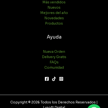
Más vendidos
Nuevos
Mejores del año
Novedades
Productos
Ayuda
Nueva Orden
Delivery Gratis
FAQs
Comunidad
Copyright © 2026 Todos los Derechos Reservados |
Lysoft Digital