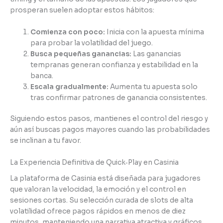
prosperan suelen adoptar estos hábitos:
Comienza con poco:
Inicia con la apuesta mínima
para probar la volatilidad del juego.
Busca pequeñas ganancias:
Las ganancias
tempranas generan confianza y estabilidad en la
banca.
Escala gradualmente:
Aumenta tu apuesta solo
tras confirmar patrones de ganancia consistentes.
Siguiendo estos pasos, mantienes el control del riesgo y
aún así buscas pagos mayores cuando las probabilidades
se inclinan a tu favor.
La Experiencia Definitiva de Quick‑Play en Casinia
La plataforma de Casinia está diseñada para jugadores
que valoran la velocidad, la emoción y el control en
sesiones cortas. Su selección curada de slots de alta
volatilidad ofrece pagos rápidos en menos de diez
minutos, manteniendo una narrativa atractiva y gráficos