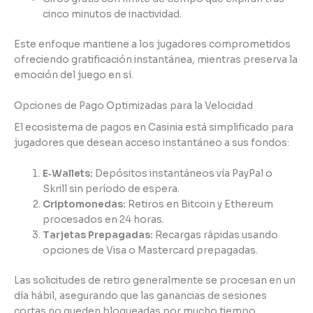
cinco minutos de inactividad.
Este enfoque mantiene a los jugadores comprometidos
ofreciendo gratificación instantánea, mientras preserva la
emoción del juego en sí.
Opciones de Pago Optimizadas para la Velocidad
El ecosistema de pagos en Casinia está simplificado para
jugadores que desean acceso instantáneo a sus fondos:
E‑Wallets:
Depósitos instantáneos vía PayPal o
Skrill sin período de espera.
Criptomonedas:
Retiros en Bitcoin y Ethereum
procesados en 24 horas.
Tarjetas Prepagadas:
Recargas rápidas usando
opciones de Visa o Mastercard prepagadas.
Las solicitudes de retiro generalmente se procesan en un
día hábil, asegurando que las ganancias de sesiones
cortas no queden bloqueadas por mucho tiempo.