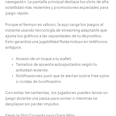
navegación. La pantalla principal destaca los slots de alta
volatilidad más recientes y promociones especiales para
juego rápido.
Porque el tiempo es valioso, la app carga los juegos al
instante usando tecnología de streaming adaptable que
ajusta los gráficos a las capacidades de tu dispositivo.
Esto garantiza una jugabilidad fluida incluso en teléfonos
antiguos.
Acceso de un toque a tu wallet.
Tamaños de apuesta autoajustados según tu
actividad reciente.
Notificaciones push que te alertan sobre free spins
o rondas de bonificación.
Con estas herramientas, los jugadores pueden lanzar un
juego durante una pausa para comer o mientras se
desplazan sin perder impulso.
Elegir la Slot Correcta para Quick Wins