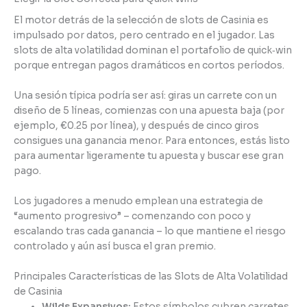
El motor detrás de la selección de slots de Casinia es
impulsado por datos, pero centrado en el jugador. Las
slots de alta volatilidad dominan el portafolio de quick‑win
porque entregan pagos dramáticos en cortos períodos.
Una sesión típica podría ser así: giras un carrete con un
diseño de 5 líneas, comienzas con una apuesta baja (por
ejemplo, €0.25 por línea), y después de cinco giros
consigues una ganancia menor. Para entonces, estás listo
para aumentar ligeramente tu apuesta y buscar ese gran
pago.
Los jugadores a menudo emplean una estrategia de
“aumento progresivo” – comenzando con poco y
escalando tras cada ganancia – lo que mantiene el riesgo
controlado y aún así busca el gran premio.
Principales Características de las Slots de Alta Volatilidad
de Casinia
Wilds Expansivos:
Estos símbolos cubren carretes